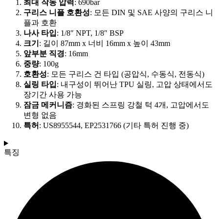
최대 작동 압력
: 690bar
구리스 니플 호환성
: 모든 DIN 및 SAE 사양의 구리스 니
플과 호환
나사 타입
: 1/8″ NPT, 1/8″ BSP
크기
: 길이 87mm x 너비 16mm x 높이 43mm
앞부분 직경
: 16mm
중량
: 100g
호환성
: 모든 구리스 건 타입 (공압식, 수동식, 전동식)
실링 타입
: 내구성이 뛰어난 TPU 실링, 고압 상태에서도
장기간 사용 가능
잠금 메커니즘
: 경화된 스프링 강철 턱 4개, 고압에서도
변형 없음
특허
: US8955544, EP2531766 (기타 특허 진행 중)
특징